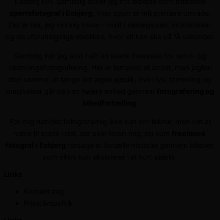
Esbjerg HH. Samtidig driver jeg mit arbejde som freelance
sportsfotograf i Esbjerg
, hvor sport er mit primære område.
Det er her, jeg virkelig trives – midt i bevægelsen, intensiteten
og de uforudsigelige øjeblikke, hvor alt kan ske på få sekunder.
Samtidig har jeg altid haft en stærk interesse for natur- og
stemningsfotografering. Her er tempoet et andet, men jagten
den samme: at fange det ægte øjeblik, hvor lys, stemning og
omgivelser går op i en højere enhed gennem
fotografering og
billedfortælling
.
For mig handler fotografering ikke kun om teknik, men om at
være til stede i det, der sker foran mig, og som
freelance
fotograf i Esbjerg
forsøge at fortælle historier gennem billeder,
som ellers kun eksisterer i et kort øjeblik.
Links
Kontakt mig
Privatlivspolitik