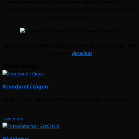
samt grønspættens kly kly var en oplevelse værdi
Jeg vil
huske tilbage på det her som en stor oplevelse som måske
ikke kommer igen
Ønsker du at se andre fugle eller dyre billeder så besøg –
klik
på linket ->
dyrelivet
Mine Blogs
Krondyret i tågen
Da jeg var ude, og fotografere krondyret i tågen. Jeg gik og
lyttede efter egern i træet, så var det...
Læs mere
På fototur