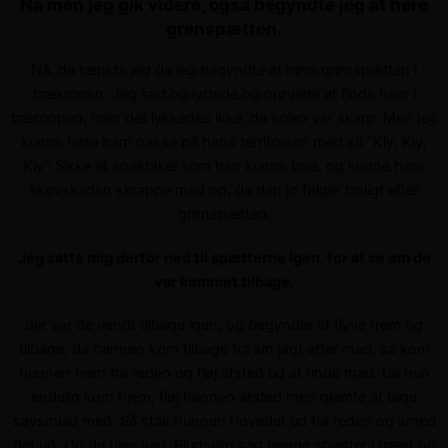
Nå men jeg gik videre, også begyndte jeg at høre
grønspætten.
Nå, da tænkte jeg da jeg begyndte at høre grønspætten i
trækronen. Jeg sad og lyttede og prøvede at finde ham i
trætoppen, men det lykkedes ikke, da solen var skarp. Men jeg
kunne høre ham passe på hans territorium med sit “Kly, Kly,
Kly” Sikke et spektakel som han kunne lave, og kunne høre
skovskaden skrappe med op, da den jo følger troligt efter
grønspætten.
Jeg satte mig derfor ned til spætterne igen, for at se om de
var kommet tilbage.
der var de vendt tilbage igen, og begyndte at flyve frem og
tilbage, da hannen kom tilbage fra sin jagt efter mad, så kom
hunnen frem fra reden og fløj afsted ud at finde mad. Da hun
endelig kom hjem, fløj hannen afsted men glemte at tage
savsmuld med. Så stak hunnen hovedet ud fra reden og smed
det ud. Og de blev ved. Pludselig sad begge spætter i træet og