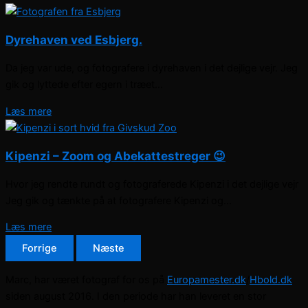
Dyrehaven ved Esbjerg.
Da jeg var ude, og fotografere i dyrehaven i det dejlige vejr. Jeg
gik og lyttede efter egern i træet...
Læs mere
Kipenzi – Zoom og Abekattestreger 😉
Hvor jeg rendte rundt og fotograferede Kipenzi i det dejlige vejr
Jeg gik og tænkte på at fotografere Kipenzi og...
Læs mere
Forrige
Næste
Marc, har været fotograf for os på
Europamester.dk
/
Hbold.dk
siden august 2016. I den periode har han leveret en stor