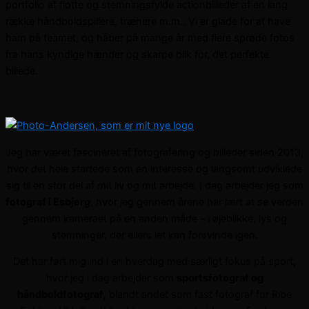
portfolio af flotte og stemningsfylde actionbilleder af en lang
række håndboldspillere, trænere m.m.. Vi er glade for at have
ham på teamet, og håber på mange år med flere sprøde fotos
fra hans kyndige hænder og skarpe blik for, det perfekte
billede.
Jeg har været fascineret af fotografering og billeder siden 2013,
hvor det hele startede som en interesse og langsomt udviklede
sig til en stor del af mit liv og mit arbejde. I dag arbejder jeg som
fotograf i Esbjerg
, hvor jeg gennem årene har lært at se verden
gennem kameraet på en anden måde – i øjeblikke, lys og
stemninger, der ellers let kan forsvinde igen.
Det har ført mig ind i en hverdag med særligt fokus på sport,
hvor jeg i dag arbejder som
sportsfotograf og
håndboldfotograf
, blandt andet som fast fotograf for Ribe