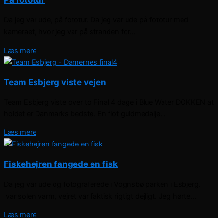
Da jeg var ude, på fototur. Da jeg var ude på fototur med
kameraet, hvor jeg var på stranden for...
Læs mere
Team Esbjerg viste vejen
Team Esbjerg viste over to Final 4 dage i Blue Water DOKKEN at
holdet er Danmarks bedste. En flot guldmedalje...
Læs mere
Fiskehejren fangede en fisk
Da jeg var ude og fotograferede i Vognsbølparken i Esbjerg.
var solen varm, vejret var faktisk rigtigt dejligt. Jeg hørte...
Læs mere