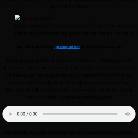
jeg fik dette billede
Store flagspætter, som du kan se på billedet her, er nogle 
prikker og hvid hoved og bryst. hannen har en rød nakke 
Jeg kunne igen høre,
grønspætten
Kly Kly Kly i træets top.
Så jeg gik igang med at prøve at finde ham i trætoppen, men
jeg kunne ikke få øje på ham, indtil han lige pludselig kom frem
fra trætoppen ved et grantræ og hoppede afsted mod et nyt
træ. Jeg nåede heldigvis at få et billede af den smukke fugl.
Men efter jeg fik billedet i træet og hvor den fløj afsted så var
der totalt stille i dyrehaven efterfølgende
Det øjeblik, at sidde så tæt på og høre flagspætterne i træet,