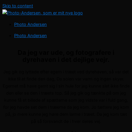
Skip to content
Photo Andersen
Photo Andersen
Da jeg var ude, og fotografere i
dyrehaven i det dejlige vejr.
Jeg gik og lyttede efter egern i træet ved dyrehaven, så var det
ikke til at finde den dag, Da solen var varm og ingen skyer.
Egernet må have gemt sig i sin hule for jeg kunne slet ikke finde
den eller se den i træets top. Så jeg gik og tænkte på om jeg
kunne få et billede af spætterne som jeg vidste var i fuld gang,
for jeg havde set dem i træerne da jeg kom. Jo tættere jeg kom
på, jo mere kunne jeg høre dem larme i træet. Da jeg kom tæt
på så forsvandt de i hver deres vej.