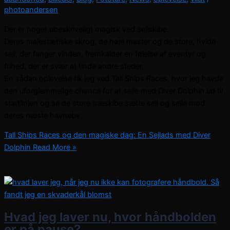
photoandersen
Der er noget ubeskriveligt magisk ved sejlskibe.
Deres majestætiske skrog, de høje master og de store, hvide
sejl, der fanger vinden, fremkalder en følelse af eventyr og
frihed, der er svær at finde andre steder.
En sådan oplevelse fik jeg ved Tall Ships Races, hvor jeg havde
den uforglemmelige chance for at sejle med Diver Dolphin ud til
startlinjen og se de store træskibe sætte sejl og sejle mod
deres næste havneby.
Tall Ships Races og den magiske dag: En Sejlads med Diver
Dolphin
Read More »
Hvad jeg laver nu, hvor håndbolden
er på pause?