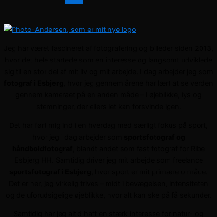
Jeg har været fascineret af fotografering og billeder siden 2013,
hvor det hele startede som en interesse og langsomt udviklede
sig til en stor del af mit liv og mit arbejde. I dag arbejder jeg som
fotograf i Esbjerg
, hvor jeg gennem årene har lært at se verden
gennem kameraet på en anden måde – i øjeblikke, lys og
stemninger, der ellers let kan forsvinde igen.
Det har ført mig ind i en hverdag med særligt fokus på sport,
hvor jeg i dag arbejder som
sportsfotograf og
håndboldfotograf
, blandt andet som fast fotograf for Ribe
Esbjerg HH. Samtidig driver jeg mit arbejde som freelance
sportsfotograf i Esbjerg
, hvor sport er mit primære område.
Det er her, jeg virkelig trives – midt i bevægelsen, intensiteten
og de uforudsigelige øjeblikke, hvor alt kan ske på få sekunder.
Samtidig har jeg altid haft en stærk interesse for natur- og