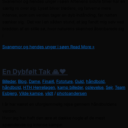
Svanemor og hendes unger i søen Aftenens sidste timer har en
særlig ro over sig. Lyset bliver blødere, og farverne mere
intense, som om verden tager en dyb indånding, før natten
sænker sig. Det var i en sådan stund, at jeg fandt mig selv ved
bredden af en stille sø, hvor naturens skønhed åbenbarede sig
i
Svanemor og hendes unger i søen
Read More »
En Dybfølt Tak 🙏❤️ ​
Billeder
,
Blog
,
Dame
,
Final4
,
Fototure
,
Guld
,
håndbold
,
håndbold
,
HTH Herreliagen
,
kamp billeder
,
oplevelse
,
Sejr
,
Team
Esbjerg
,
Vilde kampe
,
vildt
/
photoandersen
I år har været en uforglemmelig rejse gennem håndboldens
verden.
Hvor jeg har haft den ære at dække nogle af de mest
spændende og intense kampe: