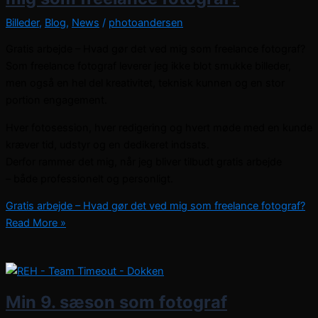
Billeder
,
Blog
,
News
/
photoandersen
Gratis arbejde – Hvad gør det ved mig som freelance fotograf?
Som freelance fotograf leverer jeg ikke blot smukke billeder,
men også en hel del kreativitet, teknisk kunnen og en stor
portion engagement.
Hver fotosession, hver redigering og hvert møde med en kunde
kræver tid, udstyr og en dedikeret indsats.
Derfor rammer det mig, når jeg bliver tilbudt gratis arbejde
– både professionelt og personligt.
Gratis arbejde – Hvad gør det ved mig som freelance fotograf?
Read More »
Min 9. sæson som fotograf