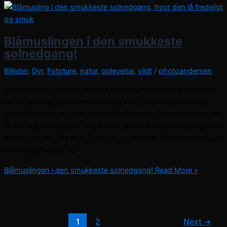
Blåmuslingen i den smukkeste
solnedgang!
Billeder
,
Dyr
,
Fototure
,
natur
,
oplevelse
,
vildt
/
photoandersen
Blåmuslingen i den smukkeste solnedgang! Jeg tog på fototur
ud til Sædding strand nær Esbjerg, hvor jeg ved, at man kan
finde blåmuslinger, sten, krabbeskaller m.m. Stenene bruger jeg
tit, når jeg ikke lige har nogle ideer til andre steder at fotografere
solnedgangen. Mens jeg sad der og ventede på solnedgangen
tænkte jeg wauw, da
Blåmuslingen i den smukkeste solnedgang!
Read More »
1
2
Next
→