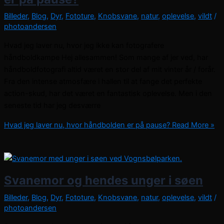
Billeder
,
Blog
,
Dyr
,
Fototure
,
Knobsvane
,
natur
,
oplevelse
,
vildt
/
photoandersen
Hvad jeg laver nu, hvor jeg ikke kan fotografere
håndboldkampe Hej allesammen! Som mange af jer ved, har
håndboldfotografi altid været en stor del af mit vinter år / forår.
Fra den intense atmosfære i hallen til at fange det perfekte
action-skud, har det været en fantastisk oplevelse. Men i den
seneste tid har jeg desværre
Hvad jeg laver nu, hvor håndbolden er på pause?
Read More »
Svanemor og hendes unger i søen
Billeder
,
Blog
,
Dyr
,
Fototure
,
Knobsvane
,
natur
,
oplevelse
,
vildt
/
photoandersen