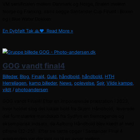
VM semifinalen mellem Danmark og Norge, finalen mellem
Norge og Frankrig, samt begge Santander Cup Final4 i Boxen
og i Blue Water Dokken
En Dybfølt Tak 🙏❤️ ​
Read More »
GOG vandt final4
Billeder
,
Blog
,
Final4
,
Guld
,
håndbold
,
håndbold
,
HTH
Herreliagen
,
kamp billeder
,
News
,
oplevelse
,
Sejr
,
Vilde kampe
,
vildt
/
photoandersen
GOG vandt Final4! Efter en imponerende præstation i 2023,
hvor holdet slog det lokale hold fra Skjern Håndbold, leverede
det formstærke mandskab fra Sydfyn en fremragende og
eksemplarisk indsats, da Aalborg Håndbold blev klædt af med
cifrene (32-25). Efter tre tætte opgør i Santander Final 4
weekenden var der lagt op til en gyser mellem