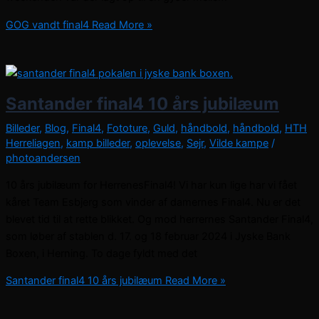
GOG vandt final4
Read More »
Santander final4 10 års jubilæum
Billeder
,
Blog
,
Final4
,
Fototure
,
Guld
,
håndbold
,
håndbold
,
HTH
Herreliagen
,
kamp billeder
,
oplevelse
,
Sejr
,
Vilde kampe
/
photoandersen
10 års jubilæum for HerrenesFinal4! Vi har kun lige har vi fået
kåret Team Esbjerg som vinder af damernes Final4. Nu er det
blevet tid til at rette blikket. Og mod herrernes Santander Final4,
som løber af stablen d. 17. og 18 februar 2024 i Jyske Bank
Boxen, i Herning. To dage fyldt med det
Santander final4 10 års jubilæum
Read More »