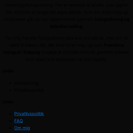
stemningsfotografering. Her er tempoet et andet, men jagten
den samme: at fange det ægte øjeblik, hvor lys, stemning og
omgivelser går op i en højere enhed gennem
fotografering og
billedfortælling
.
For mig handler fotografering ikke kun om teknik, men om at
være til stede i det, der sker foran mig, og som
freelance
fotograf i Esbjerg
forsøge at fortælle historier gennem billeder,
som ellers kun eksisterer i et kort øjeblik.
Links
Kontakt mig
Privatlivspolitik
Links
Privatlivspolitik
FAQ
Om mig