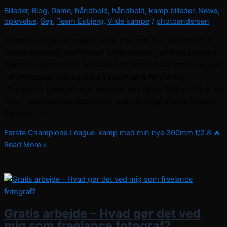
Billeder
,
Blog
,
Dame
,
håndbold
,
håndbold
,
kamp billeder
,
News
,
oplevelse
,
Sejr
,
Team Esbjerg
,
Vilde kampe
/
photoandersen
Første Champions League-kamp med min nye 300mm f/2.8
Helene Kindberg med bolden under dækning af Alina Grijseels –
Team Esbjerg mod BV Borussia Dortmund i Champions League
I eftermiddags sad jeg klar på sidelinjen til min første
Champions League-kamp med min nye Nikon 300mm f/2.8 og
wow… den leverede altså nogle helt vanvittigt skarpe billeder!
Kampen […]
Første Champions League-kamp med min nye 300mm f/2.8 🔥
Read More »
Gratis arbejde – Hvad gør det ved
mig som freelance fotograf?