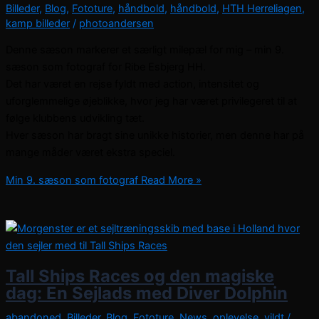
Billeder
,
Blog
,
Fototure
,
håndbold
,
håndbold
,
HTH Herreliagen
,
kamp billeder
/
photoandersen
Denne sæson markerer et særligt milepæl for mig – min 9.
sæson som fotograf for Ribe Esbjerg HH.
Det har været en rejse fyldt med action, intensitet og
uforglemmelige øjeblikke, hvor jeg har været privilegeret til at
følge klubbens udvikling tæt.
Hver sæson har bragt sine unikke historier, men denne har på
mange måder været ekstra speciel.
Min 9. sæson som fotograf
Read More »
Tall Ships Races og den magiske
dag: En Sejlads med Diver Dolphin
abandoned
,
Billeder
,
Blog
,
Fototure
,
News
,
oplevelse
,
vildt
/