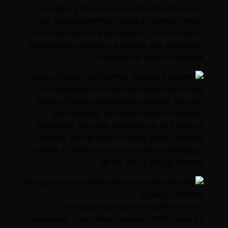
solnedgang ville kunne se fyrtårnets silhuet mod
den farverige himmel, skaber et malerisk billede.
Som man ikke ser andre steder.. Det er virkelig en
spektakulær oplevelse og et must-visit destination
for enhver, der rejser til Danmark.
Hjerting Fiskeren er en berømt skulptur, der står i
byen Hjerting, som er en forstad til Esbjerg i
Vestjylland, Danmark. Skulpturen er en hyldest til
fiskeriet, der har været en vigtig del af områdets
historie. Er derfor unik i den smukke solnedgang i
de lilla, blå og orange nuancer.
solnedgangen kaster sit gyldne lys over
landskabet, mens himlen gradvist skifter farver fra