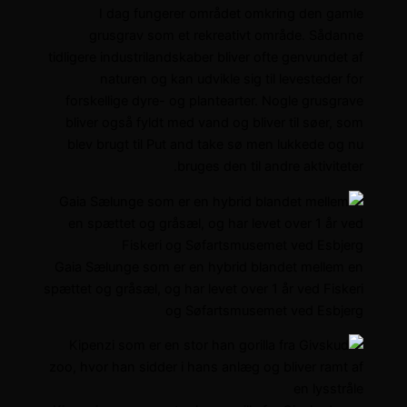
I dag fungerer området omkring den gamle
grusgrav som et rekreativt område. Sådanne
tidligere industrilandskaber bliver ofte genvundet af
naturen og kan udvikle sig til levesteder for
forskellige dyre- og plantearter. Nogle grusgrave
bliver også fyldt med vand og bliver til søer, som
blev brugt til Put and take sø men lukkede og nu
bruges den til andre aktiviteter.
Gaia Sælunge som er en hybrid blandet mellem en
spættet og gråsæl, og har levet over 1 år ved Fiskeri
og Søfartsmusemet ved Esbjerg