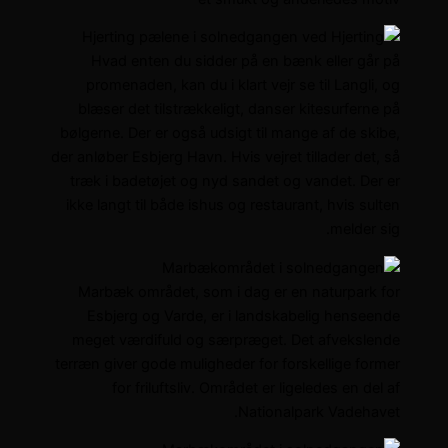
Hvad enten du sidder på en bænk eller går på
promenaden, kan du i klart vejr se til Langli, og
blæser det tilstrækkeligt, danser kitesurferne på
bølgerne. Der er også udsigt til mange af de skibe,
der anløber Esbjerg Havn. Hvis vejret tillader det, så
træk i badetøjet og nyd sandet og vandet. Der er
ikke langt til både ishus og restaurant, hvis sulten
melder sig.
Marbæk området, som i dag er en naturpark for
Esbjerg og Varde, er i landskabelig henseende
meget værdifuld og særpræget. Det afvekslende
terræn giver gode muligheder for forskellige former
for friluftsliv. Området er ligeledes en del af
Nationalpark Vadehavet.