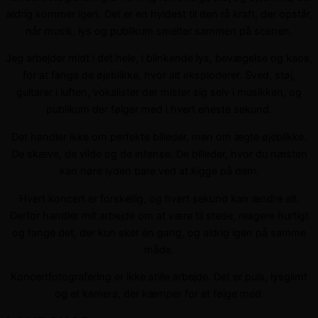
aldrig kommer igen. Det er en hyldest til den rå kraft, der opstår,
når musik, lys og publikum smelter sammen på scenen.
Jeg arbejder midt i det hele, i blinkende lys, bevægelse og kaos,
for at fange de øjeblikke, hvor alt eksploderer. Sved, støj,
guitarer i luften, vokalister der mister sig selv i musikken, og
publikum der følger med i hvert eneste sekund.
Det handler ikke om perfekte billeder, men om ægte øjeblikke.
De skæve, de vilde og de intense. De billeder, hvor du næsten
kan høre lyden bare ved at kigge på dem.
Hvert koncert er forskellig, og hvert sekund kan ændre alt.
Derfor handler mit arbejde om at være til stede, reagere hurtigt
og fange det, der kun sker én gang, og aldrig igen på samme
måde.
Koncertfotografering er ikke stille arbejde. Det er puls, lysglimt
og et kamera, der kæmper for at følge med.