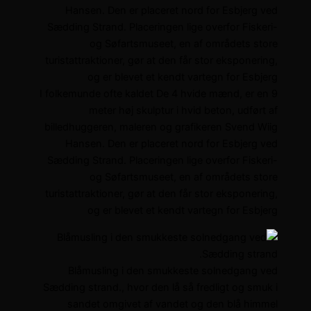
I folkemunde ofte kaldet De 4 hvide mænd, er en 9
meter høj skulptur i hvid beton, udført af
billedhuggeren, maleren og grafikeren Svend Wiig
Hansen. Den er placeret nord for Esbjerg ved
Sædding Strand. Placeringen lige overfor Fiskeri-
og Søfartsmuseet, en af områdets store
turistattraktioner, gør at den får stor eksponering,
og er blevet et kendt vartegn for Esbjerg
Blåmusling i den smukkeste solnedgang ved
Sædding strand., hvor den lå så fredligt og smuk i
sandet omgivet af vandet og den blå himmel