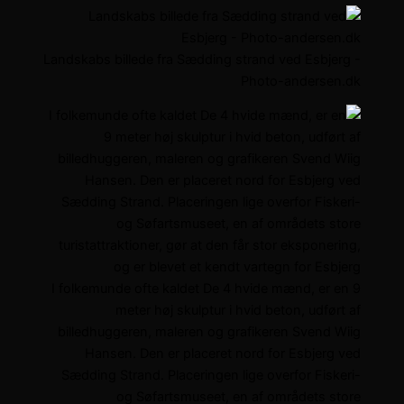
Landskabs billede fra Sædding strand ved Esbjerg -
Photo-andersen.dk
I folkemunde ofte kaldet De 4 hvide mænd, er en 9
meter høj skulptur i hvid beton, udført af
billedhuggeren, maleren og grafikeren Svend Wiig
Hansen. Den er placeret nord for Esbjerg ved
Sædding Strand. Placeringen lige overfor Fiskeri-
og Søfartsmuseet, en af områdets store