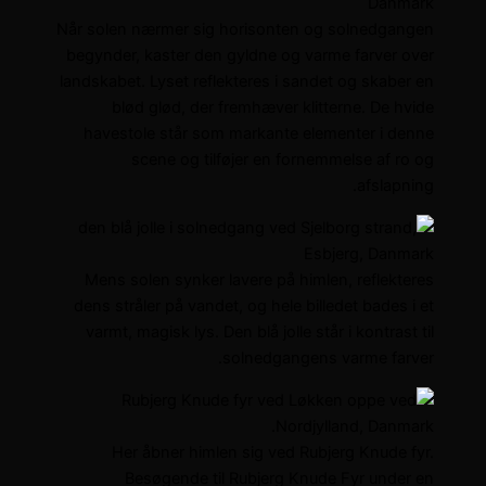
Når solen nærmer sig horisonten og solnedgangen
begynder, kaster den gyldne og varme farver over
landskabet. Lyset reflekteres i sandet og skaber en
blød glød, der fremhæver klitterne. De hvide
havestole står som markante elementer i denne
scene og tilføjer en fornemmelse af ro og
afslapning.
Mens solen synker lavere på himlen, reflekteres
dens stråler på vandet, og hele billedet bades i et
varmt, magisk lys. Den blå jolle står i kontrast til
solnedgangens varme farver.
Her åbner himlen sig ved Rubjerg Knude fyr.
Besøgende til Rubjerg Knude Fyr under en