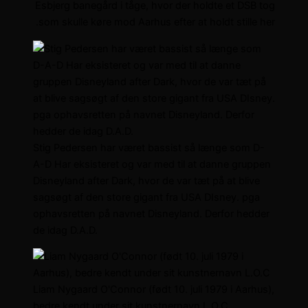
Esbjerg banegård i tåge, hvor der holdte et DSB tog
som skulle køre mod Aarhus efter at holdt stille her.
Stig Pedersen har været bassist så længe som D-
A-D Har eksisteret og var med til at danne gruppen
Disneyland after Dark, hvor de var tæt på at blive
sagsøgt af den store gigant fra USA DIsney. pga
ophavsretten på navnet Disneyland. Derfor hedder
de idag D.A.D.
Liam Nygaard O'Connor (født 10. juli 1979 i Aarhus),
bedre kendt under sit kunstnernavn L.O.C