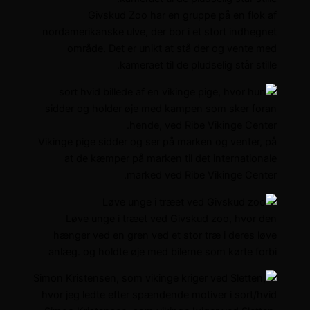
Givskud Zoo har en gruppe på en flok af
nordamerikanske ulve, der bor i et stort indhegnet
område. Det er unikt at stå der og vente med
kameraet til de pludselig står stille.
Vikinge pige sidder og ser på marken og venter, på
at de kæmper på marken til det internationale
marked ved Ribe Vikinge Center.
Løve unge i træet ved Givskud zoo, hvor den
hænger ved en gren ved et stor træ i deres løve
anlæg. og holdte øje med bilerne som kørte forbi