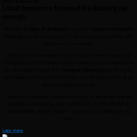
Photo-Andersen.dk
Lokal freelance fotograf fra Esbjerg og
omegn.
Mit navn er
Marc M. Andersen
, og jeg er
freelance fotograf i
Esbjerg
med en stor passion for at indfange de øjeblikke, der
fortjener at blive husket.
Siden 2013 har kameraet været min faste makker, og jeg har
fotograferet alt fra intense håndboldkampe og store events til
den rå vestjyske natur. Som
fotograf i Esbjerg
brænder jeg for
at fortælle historier gennem billeder, hvor følelser, stemning og
de små detaljer er i fokus.
Uanset om det er en afgørende scoring, et ægte smil eller en
dramatisk solnedgang over Vesterhavet, er mit mål altid at
skabe billeder, der gør indtryk – og som kan opleves igen og
igen.
Læs mere