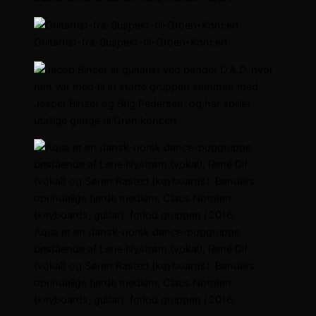
Guitarrist-fra-Suspekt-til-Groen-Koncert
Aqua er en dansk-norsk dance-popgruppe
bestående af Lene Nystrøm (vokal), René Dif
(vokal) og Søren Rasted (keyboards). Bandets
oprindelige fjerde medlem, Claus Norréen
(keyboards, guitar), forlod gruppen i 2016.