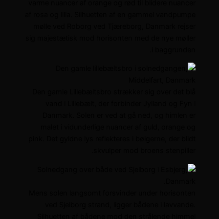
varme nuancer af orange og rød til blidere nuancer
af rosa og lilla. Silhuetten af en gammel vandpumpe
mølle ved Roborg ved Tjæreborg, Danmark rejser
sig majestætisk mod horisonten med de nye møller
i baggrunden.
Den gamle Lillebæltsbro strækker sig over det blå
vand i Lillebælt, der forbinder Jylland og Fyn i
Danmark. Solen er ved at gå ned, og himlen er
malet i vidunderlige nuancer af guld, orange og
pink. Det gyldne lys reflekteres i bølgerne, der blidt
skvulper mod broens stenpiller.
Mens solen langsomt forsvinder under horisonten
ved Sjelborg strand, ligger bådene i lavvande.
Silhuetten af ​​bådene mod den strålende himmel