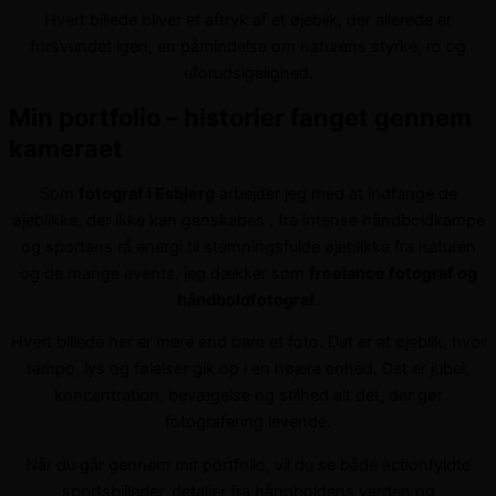
Hvert billede bliver et aftryk af et øjeblik, der allerede er
forsvundet igen, en påmindelse om naturens styrke, ro og
uforudsigelighed.
Min portfolio – historier fanget gennem
kameraet
Som
fotograf i Esbjerg
arbejder jeg med at indfange de
øjeblikke, der ikke kan genskabes , fra intense håndboldkampe
og sportens rå energi til stemningsfulde øjeblikke fra naturen
og de mange events, jeg dækker som
freelance fotograf og
håndboldfotograf
.
Hvert billede her er mere end bare et foto. Det er et øjeblik, hvor
tempo, lys og følelser gik op i en højere enhed. Det er jubel,
koncentration, bevægelse og stilhed alt det, der gør
fotografering levende.
Når du går gennem mit portfolio, vil du se både actionfyldte
sportsbilleder, detaljer fra håndboldens verden og