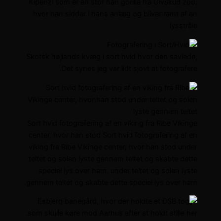
Kipenzi som er en stor han gorilla fra Givskud zoo,
hvor han sidder i hans anlæg og bliver ramt af en
lysstråle
Skotsk højlands kvæg i sort hvid hvor den savlede,
Det synes jeg var lidt sjovt at fotografere.
Sort hvid fotografering af en viking fra Ribe Vikinge
center, hvor han stod Sort hvid fotografering af en
viking fra Ribe Vikinge center, hvor han stod under
teltet og solen lyste gennem teltet og skabte dette
speciel lys over ham. under teltet og solen lyste
gennem teltet og skabte dette speciel lys over ham.