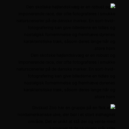
Den skotske højlandskvæg er en robust og
imponerende race, der ofte fotograferes i smukke
naturscenerier på de danske marker. En sort-hvid-
fotografering kan give billederne en tidløs og
nostalgisk fornemmelse og fremhæve dyrenes
karakteristiske træk, såsom deres lange hår og
store horn.