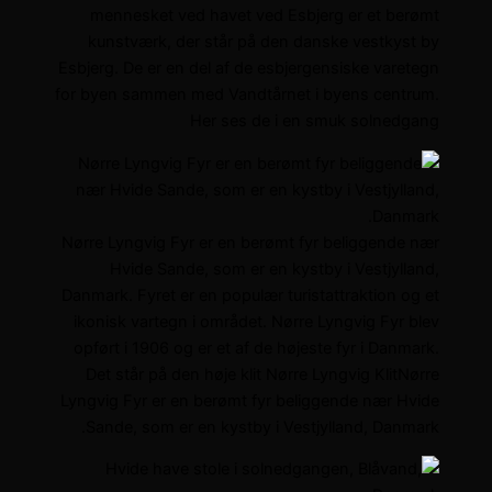
mennesket ved havet ved Esbjerg er et berømt
kunstværk, der står på den danske vestkyst by
Esbjerg. De er en del af de esbjergensiske varetegn
for byen sammen med Vandtårnet i byens centrum.
Her ses de i en smuk solnedgang
Nørre Lyngvig Fyr er en berømt fyr beliggende nær
Hvide Sande, som er en kystby i Vestjylland,
Danmark. Fyret er en populær turistattraktion og et
ikonisk vartegn i området. Nørre Lyngvig Fyr blev
opført i 1906 og er et af de højeste fyr i Danmark.
Det står på den høje klit Nørre Lyngvig KlitNørre
Lyngvig Fyr er en berømt fyr beliggende nær Hvide
Sande, som er en kystby i Vestjylland, Danmark.