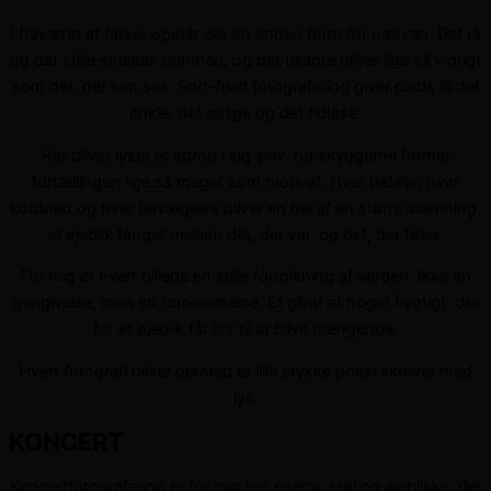
I fraværet af farver opstår der en anden form for nærvær. Det rå
og det stille smelter sammen, og det usagte bliver lige så vigtigt
som det, der kan ses. Sort-hvid fotografering giver plads til det
enkle, det ærlige og det tidløse.
Her bliver lyset et sprog i sig selv, og skyggerne former
fortællingen lige så meget som motivet. Hver detalje, hver
kontrast og hver bevægelse bliver en del af en større stemning,
et øjeblik fanget mellem det, der var, og det, der føles.
For mig er hvert billede en stille fortolkning af verden. Ikke en
gengivelse, men en fornemmelse. Et glimt af noget flygtigt, der
for et øjeblik får lov til at blive hængende.
Hvert fotografi bliver dermed et lille stykke poesi skrevet med
lys.
KONCERT
Koncertfotografering er for mig ren energi, støj og øjeblikke, der