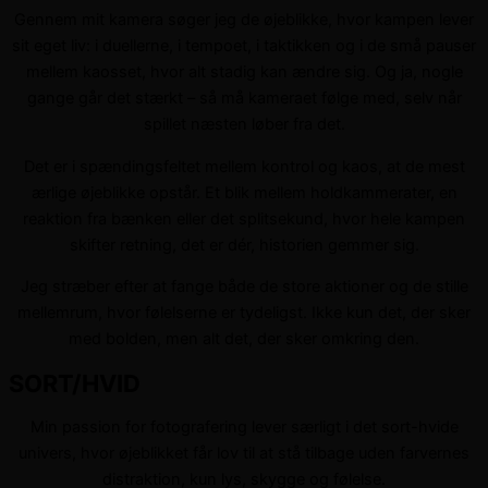
Gennem mit kamera søger jeg de øjeblikke, hvor kampen lever
sit eget liv: i duellerne, i tempoet, i taktikken og i de små pauser
mellem kaosset, hvor alt stadig kan ændre sig. Og ja, nogle
gange går det stærkt – så må kameraet følge med, selv når
spillet næsten løber fra det.
Det er i spændingsfeltet mellem kontrol og kaos, at de mest
ærlige øjeblikke opstår. Et blik mellem holdkammerater, en
reaktion fra bænken eller det splitsekund, hvor hele kampen
skifter retning, det er dér, historien gemmer sig.
Jeg stræber efter at fange både de store aktioner og de stille
mellemrum, hvor følelserne er tydeligst. Ikke kun det, der sker
med bolden, men alt det, der sker omkring den.
SORT/HVID
Min passion for fotografering lever særligt i det sort-hvide
univers, hvor øjeblikket får lov til at stå tilbage uden farvernes
distraktion, kun lys, skygge og følelse.