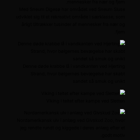
Med Sneum Digesø har området ved Sneum Sluse
udviklet sig til et rekreativt område i særklasse, som
årligt tiltrækker tusinder af mennesker fra nær og
fjern.
Denne døde krabbe lå i vandkanten ved Hjerting
Strand, hvor bølgernes bevægelse har skabt
sandet så smuk og unikt
Viking i teltet efter kampe ved Sletten
Nordamerikansk ulv i anlæg ved Givskud Zoo, hvor
jeg rendte rundt og kiggede i deres anlæg efter et
godt motiv.