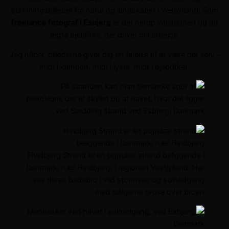
stemningsbilleder fra natur og landskaber i Vestjylland. Som
freelance fotograf i Esbjerg
er det netop variationen og de
ægte øjeblikke, der driver mit arbejde.
Jeg håber, billederne giver dig en følelse af at være der selv –
midt i kampen, midt i lyset, midt i øjeblikket.
Hvidbjerg Strand er en populær strand beliggende i
Danmark, nær Hvidbjerg, i regionen Vestjylland. Her
ses deres badebro i vild stormvejr og solnedgang
med bølgerne bruse over broen