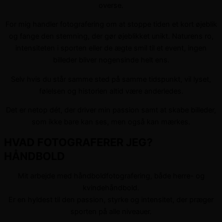
overse.
For mig handler fotografering om at stoppe tiden et kort øjeblik
og fange den stemning, der gør øjeblikket unikt. Naturens ro,
intensiteten i sporten eller de ægte smil til et event, ingen
billeder bliver nogensinde helt ens.
Selv hvis du står samme sted på samme tidspunkt, vil lyset,
følelsen og historien altid være anderledes.
Det er netop dét, der driver min passion samt at skabe billeder,
som ikke bare kan ses, men også kan mærkes.
HVAD FOTOGRAFERER JEG?
HÅNDBOLD
Mit arbejde med håndboldfotografering, både herre- og
kvindehåndbold.
Er en hyldest til den passion, styrke og intensitet, der præger
sporten på alle niveauer.