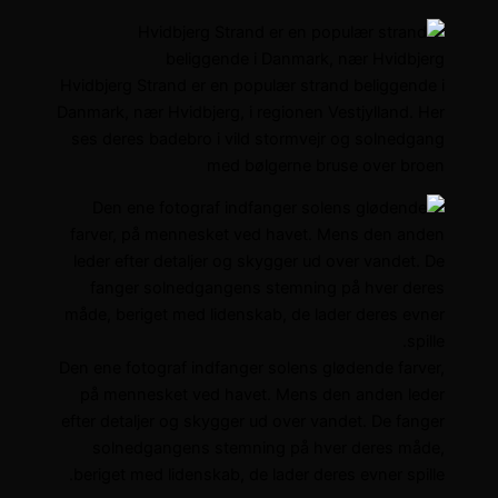
Hvidbjerg Strand er en populær strand beliggende i
Danmark, nær Hvidbjerg, i regionen Vestjylland. Her
ses deres badebro i vild stormvejr og solnedgang
med bølgerne bruse over broen
Den ene fotograf indfanger solens glødende farver,
på mennesket ved havet. Mens den anden leder
efter detaljer og skygger ud over vandet. De fanger
solnedgangens stemning på hver deres måde,
beriget med lidenskab, de lader deres evner spille.