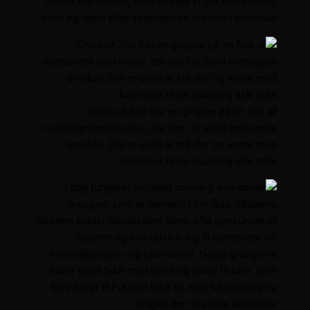
Simon Kristensen, som vikinge kriger ved Sletten,
hvor jeg ledte efter spændende motiver i sort/hvid
Givskud Zoo har en gruppe på en flok af
nordamerikanske ulve, der bor i et stort indhegnet
område. Det er unikt at stå der og vente med
kameraet til de pludselig står stille.