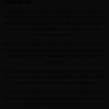
LANDSKAB
Mit arbejde med landskabsfotografering udspringer af en
fascination af naturens rå kraft, især når Vestkysten viser sig
fra sin mest dramatiske side. Her handler det ikke om perfekte
forhold, men om ægte øjeblikke, hvor vind, vand og lys
konstant ændrer scenen.
Uanset om jeg bruger ND-filter eller arbejder uden, er målet det
samme: at indfange naturens stemning, som den udfolder sig i
øjeblikket, ofte hurtigt, uforudsigeligt og uden hensyn til
fotografen
Det er i stormvejr, tunge skyer og vilde bølger, at landskabet for
alvor viser sin karakter. Lyset bliver hårdt, kontrasterne dybe,
og naturen næsten levende i sin egen fortælling.
Jeg søger ikke at tæmme naturen, men at følge den, for at
finde ro midt i kaos og fange de øjeblikke, hvor alt går op i en
større helhed af vind, vand og lys.