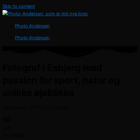
Skip to content
Photo Andersen
Photo Andersen
Fotograf i Esbjerg med
passion for sport, natur og
unikke øjeblikke
Velkommen til Photo-Andersen.
10
ÅRS
ERFARING