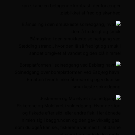
kan skabe en betagende kontrast, der forlænger
øjeblikket af fred og skønhed.
Blåmusling i den smukkeste solnedgang ved
Sædding strand., hvor den lå så fredligt og smuk i
sandet omgivet af vandet og den blå himmel
Solnedgang over boreplatformen ved Esbjerg havn.
En aften hvor himlen åbnede sig og vidste sin
smukkeste solnedgang.
Fiskerene og Molefyret i solnedgang. Hvor de stod
og fiskede efter sild, eller andre fisk. Her åbnede
himlen sig i baggrunden og den gav virkelig gas,
som du også kan se., fiskerene var med til at danne
et smukt og anderledes motiv