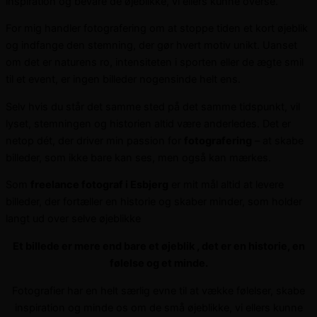
inspiration og bevare de øjeblikke, vi ellers kunne overse.
For mig handler fotografering om at stoppe tiden et kort øjeblik
og indfange den stemning, der gør hvert motiv unikt. Uanset
om det er naturens ro, intensiteten i sporten eller de ægte smil
til et event, er ingen billeder nogensinde helt ens.
Selv hvis du står det samme sted på det samme tidspunkt, vil
lyset, stemningen og historien altid være anderledes. Det er
netop dét, der driver min passion for
fotografering
– at skabe
billeder, som ikke bare kan ses, men også kan mærkes.
Som
freelance fotograf i Esbjerg
er mit mål altid at levere
billeder, der fortæller en historie og skaber minder, som holder
langt ud over selve øjeblikke
Et billede er mere end bare et øjeblik , det er en historie, en
følelse og et minde.
Fotografier har en helt særlig evne til at vække følelser, skabe
inspiration og minde os om de små øjeblikke, vi ellers kunne