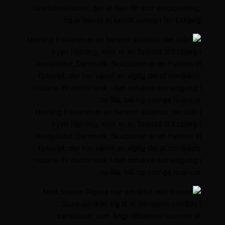
turistattraktioner, gør at den får stor eksponering,
og er blevet et kendt vartegn for Esbjerg
Hjerting Fiskeren er en berømt skulptur, der står i
byen Hjerting, som er en forstad til Esbjerg i
Vestjylland, Danmark. Skulpturen er en hyldest til
fiskeriet, der har været en vigtig del af områdets
historie. Er derfor unik i den smukke solnedgang i
de lilla, blå og orange nuancer.