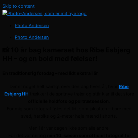
Skip to content
Photo Andersen
Photo Andersen
📸 10 år bag kameraet hos Ribe Esbjerg
HH – og en bold med følelser!
En traditionsrig fotodag – med lidt ekstra i år
Der er noget helt særligt over den dag hvert år, hvor
Ribe
Esbjerg HH
trækker i de spritnye trøjer og står klar til det store
officielle holdfoto og portrætsession
.
For mig som fotograf føles det lidt som juleaften – bare med
sved, harpiks og 2-meter høje mænd i shorts.
Men i år var dagen ikke som alle andre.
For det var nemlig
min 10. sæson som officiel fotograf for