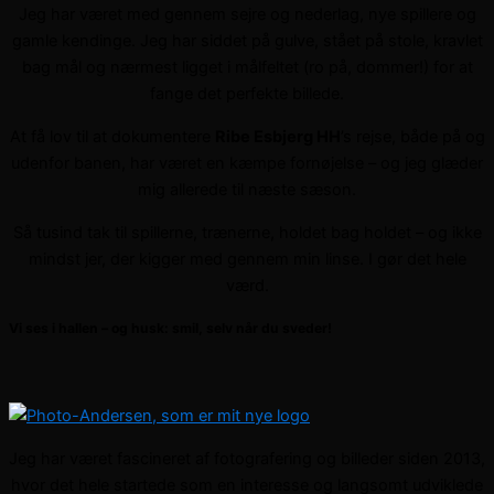
Jeg har været med gennem sejre og nederlag, nye spillere og
gamle kendinge. Jeg har siddet på gulve, stået på stole, kravlet
bag mål og nærmest ligget i målfeltet (ro på, dommer!) for at
fange det perfekte billede.
At få lov til at dokumentere
Ribe Esbjerg HH
’s rejse, både på og
udenfor banen, har været en kæmpe fornøjelse – og jeg glæder
mig allerede til næste sæson.
Så tusind tak til spillerne, trænerne, holdet bag holdet – og ikke
mindst jer, der kigger med gennem min linse. I gør det hele
værd.
Vi ses i hallen – og husk: smil, selv når du sveder!
Jeg har været fascineret af fotografering og billeder siden 2013,
hvor det hele startede som en interesse og langsomt udviklede