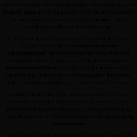
sig til en stor del af mit liv og mit arbejde. I dag arbejder jeg som
fotograf i Esbjerg
, hvor jeg gennem årene har lært at se verden
gennem kameraet på en anden måde – i øjeblikke, lys og
stemninger, der ellers let kan forsvinde igen.
Det har ført mig ind i en hverdag med særligt fokus på sport,
hvor jeg i dag arbejder som
sportsfotograf og
håndboldfotograf
, blandt andet som fast fotograf for Ribe
Esbjerg HH. Samtidig driver jeg mit arbejde som freelance
sportsfotograf i Esbjerg
, hvor sport er mit primære område.
Det er her, jeg virkelig trives – midt i bevægelsen, intensiteten
og de uforudsigelige øjeblikke, hvor alt kan ske på få sekunder.
Samtidig har jeg altid haft en stærk interesse for natur- og
stemningsfotografering. Her er tempoet et andet, men jagten
den samme: at fange det ægte øjeblik, hvor lys, stemning og
omgivelser går op i en højere enhed gennem
fotografering og
billedfortælling
.
For mig handler fotografering ikke kun om teknik, men om at