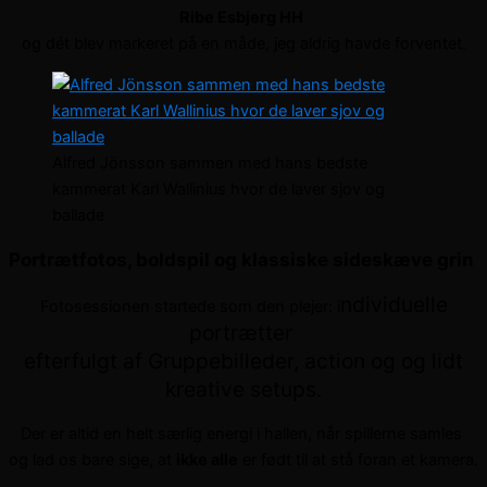
Ribe Esbjerg HH
og dét blev markeret på en måde, jeg aldrig havde forventet.
Alfred Jönsson sammen med hans bedste
kammerat Karl Wallinius hvor de laver sjov og
ballade
Portrætfotos, boldspil og klassiske sideskæve grin
ndividuelle
Fotosessionen startede som den plejer: i
portrætter
efterfulgt af Gruppebilleder, action og og lidt
kreative setups.
Der er altid en helt særlig energi i hallen, når spillerne samles
og lad os bare sige, at
ikke alle
er født til at stå foran et kamera.