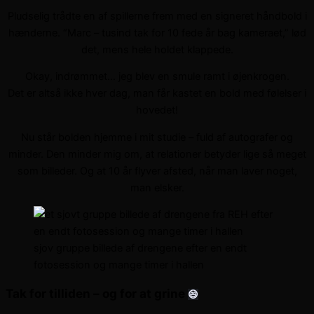
Pludselig trådte en af spillerne frem med en signeret håndbold i
hænderne. “Marc – tusind tak for 10 fede år bag kameraet,” lød
det, mens hele holdet klappede.
Okay, indrømmet… jeg blev en smule ramt i øjenkrogen.
Det er altså ikke hver dag, man får kastet en bold med følelser i
hovedet!
Nu står bolden hjemme i mit studie – fuld af autografer og
minder. Den minder mig om, at relationer betyder lige så meget
som billeder. Og at 10 år flyver afsted, når man laver noget,
man elsker.
sjov gruppe billede af drengene efter en endt
fotosession og mange timer i hallen
Tak for tilliden – og for at grine
😄