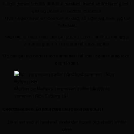
Nogle prøver febrilsk at holde masken, mens andre fyrer glimt i
øjet og poser af i bedste modelstil.
(Hvis nogen laver en kalender en dag, så siger jeg bare: jeg har
materiale.)
Men det er netop det, der gør jobbet sjovt – at finde det ægte
udtryk bag den fokuserede håndboldspiller.
Og det gør jeg bedst med kameraet i hånden og en hurtig joke i
baghånden.
Morten og Mathias Jørgensen spiller håndbold
sammen i Ribe Esbjerg HH
Overraskelsen: En bold med mere end bare luft i
Da vi var ved at runde af, skete der noget, jeg stadig smiler
over.