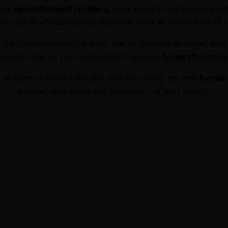
ance
sportsfotograf i Esbjerg
, hvor sport er mit primære omr
eten og de uforudsigelige øjeblikke, hvor alt kan ske på få 
ur- og stemningsfotografering. Her er tempoet et andet, men
ivelser går op i en højere enhed gennem
fotografering og 
at være til stede i det, der sker foran mig, og som
freelan
billeder, som ellers kun eksisterer i et kort øjeblik.