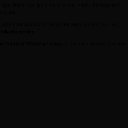
åde. Det er her, jeg virkelig trives – midt i bevægelsen,
sekunder.
 jagten den samme: at fange det ægte øjeblik, hvor lys,
billedfortælling
.
ce fotograf i Esbjerg
forsøge at fortælle historier gennem