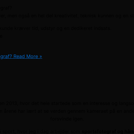
ograf?
der, men også en hel del kreativitet, teknisk kunnen og en 
unde kræver tid, udstyr og en dedikeret indsats.
de
ograf?
Read More »
en 2013, hvor det hele startede som en interesse og langsomt 
m årene har lært at se verden gennem kameraet på en anden 
forsvinde igen.
å sport, hvor jeg i dag arbejder som
sportsfotograf og hån