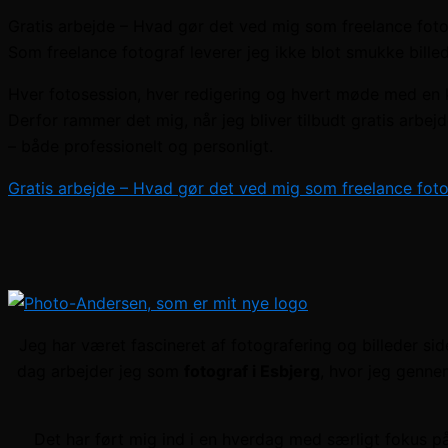
Gratis arbejde – Hvad gør det ved mig som freelance fot
Som freelance fotograf leverer jeg ikke blot smukke bille
Hver fotosession, hver redigering og hvert møde med en k
Derfor rammer det mig, når jeg bliver tilbudt gratis arbej
– både professionelt og personligt.
Gratis arbejde – Hvad gør det ved mig som freelance fot
Jeg har været fascineret af fotografering og billeder sid
dag arbejder jeg som
fotograf i Esbjerg
, hvor jeg genne
Det har ført mig ind i en hverdag med særligt fokus p