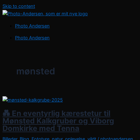
Skip to content
Photo Andersen
Photo Andersen
mønsted
💑 En eventyrlig kærestetur til
Mønsted Kalkgruber og Viborg
Domkirke med Tenna
Billeder
,
Blog
,
Fototure
,
natur
,
oplevelse
,
vildt
/
photoandersen