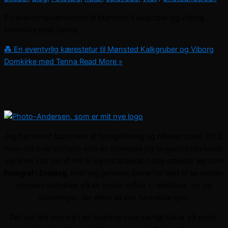
En eventyrlig kærestetur til Mønsted Kalkgruber og Viborg
Domkirke med Tenna
💑 En eventyrlig kærestetur til Mønsted Kalkgruber og Viborg
Domkirke med Tenna
Read More »
Jeg har været fascineret af fotografering og billeder siden 2013,
hvor det hele startede som en interesse og langsomt udviklede
sig til en stor del af mit liv og mit arbejde. I dag arbejder jeg som
fotograf i Esbjerg
, hvor jeg gennem årene har lært at se verden
gennem kameraet på en anden måde – i øjeblikke, lys og
stemninger, der ellers let kan forsvinde igen.
Det har ført mig ind i en hverdag med særligt fokus på sport,