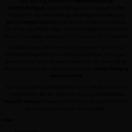
hvor jeg i dag arbejder som
sportsfotograf og
håndboldfotograf
, blandt andet som fast fotograf for Ribe
Esbjerg HH. Samtidig driver jeg mit arbejde som freelance
sportsfotograf i Esbjerg
, hvor sport er mit primære område.
Det er her, jeg virkelig trives – midt i bevægelsen, intensiteten
og de uforudsigelige øjeblikke, hvor alt kan ske på få sekunder.
Samtidig har jeg altid haft en stærk interesse for natur- og
stemningsfotografering. Her er tempoet et andet, men jagten
den samme: at fange det ægte øjeblik, hvor lys, stemning og
omgivelser går op i en højere enhed gennem
fotografering og
billedfortælling
.
For mig handler fotografering ikke kun om teknik, men om at
være til stede i det, der sker foran mig, og som
freelance
fotograf i Esbjerg
forsøge at fortælle historier gennem billeder,
som ellers kun eksisterer i et kort øjeblik.
Links
Kontakt mig