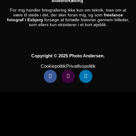
billedfortælling
.
For mig handler fotografering ikke kun om teknik, men om at
være til stede i det, der sker foran mig, og som
freelance
fotograf i Esbjerg
forsøge at fortælle historier gennem billeder,
som ellers kun eksisterer i et kort øjeblik.
Copyright © 2025 Photo Andersen.
Cookiepolitik
Privatlivspolitik
Facebook-
Instagram
Linkedin
f