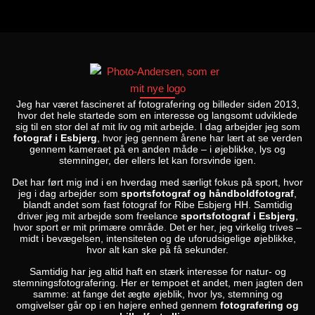
Jeg har været fascineret af fotografering og billeder siden 2013,
hvor det hele startede som en interesse og langsomt udviklede
sig til en stor del af mit liv og mit arbejde. I dag arbejder jeg som
fotograf i Esbjerg
, hvor jeg gennem årene har lært at se verden
gennem kameraet på en anden måde – i øjeblikke, lys og
stemninger, der ellers let kan forsvinde igen.
Det har ført mig ind i en hverdag med særligt fokus på sport, hvor
jeg i dag arbejder som
sportsfotograf og håndboldfotograf
,
blandt andet som fast fotograf for Ribe Esbjerg HH. Samtidig
driver jeg mit arbejde som freelance
sportsfotograf i Esbjerg
,
hvor sport er mit primære område. Det er her, jeg virkelig trives –
midt i bevægelsen, intensiteten og de uforudsigelige øjeblikke,
hvor alt kan ske på få sekunder.
Samtidig har jeg altid haft en stærk interesse for natur- og
stemningsfotografering. Her er tempoet et andet, men jagten den
samme: at fange det ægte øjeblik, hvor lys, stemning og
omgivelser går op i en højere enhed gennem
fotografering og