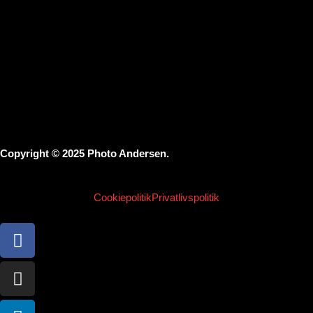
Copyright © 2025 Photo Andersen.
Cookiepolitik
Privatlivspolitik
Facebook-
Instagram
Linkedin
f