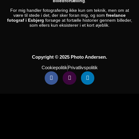
billedfortælling
.
For mig handler fotografering ikke kun om teknik, men om at
være til stede i det, der sker foran mig, og som
freelance
fotograf i Esbjerg
forsøge at fortælle historier gennem billeder,
som ellers kun eksisterer i et kort øjeblik.
Copyright © 2025 Photo Andersen.
Cookiepolitik
Privatlivspolitik
Facebook-
Instagram
Linkedin
f