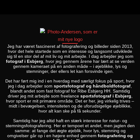
Jeg har været fascineret af fotografering og billeder siden 2013,
hvor det hele startede som en interesse og langsomt udviklede
sig til en stor del af mit liv og mit arbejde. I dag arbejder jeg som
fotograf i Esbjerg
, hvor jeg gennem årene har lært at se verden
gennem kameraet på en anden måde – i øjeblikke, lys og
stemninger, der ellers let kan forsvinde igen.
Det har ført mig ind i en hverdag med særligt fokus på sport, hvor
jeg i dag arbejder som
sportsfotograf og håndboldfotograf
,
blandt andet som fast fotograf for Ribe Esbjerg HH. Samtidig
driver jeg mit arbejde som freelance
sportsfotograf i Esbjerg
,
hvor sport er mit primære område. Det er her, jeg virkelig trives –
midt i bevægelsen, intensiteten og de uforudsigelige øjeblikke,
hvor alt kan ske på få sekunder.
Samtidig har jeg altid haft en stærk interesse for natur- og
stemningsfotografering. Her er tempoet et andet, men jagten den
samme: at fange det ægte øjeblik, hvor lys, stemning og
omgivelser går op i en højere enhed gennem
fotografering og