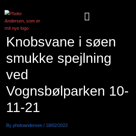
Skip
to
content
Knobsvane i søen
smukke spejlning
ved
Vognsbølparken 10-
11-21
By
photoandersen
/
18/02/2022