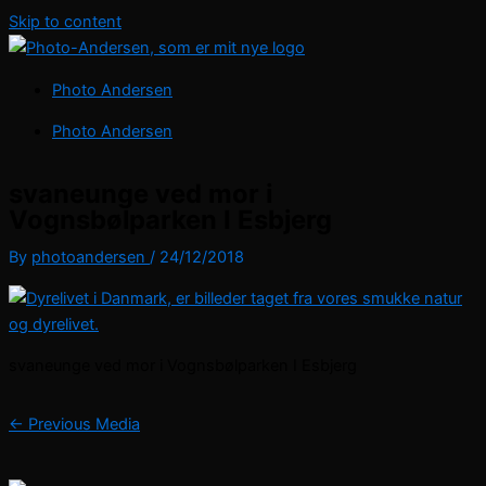
Skip to content
Photo Andersen
Photo Andersen
svaneunge ved mor i
Vognsbølparken I Esbjerg
By
photoandersen
/
24/12/2018
svaneunge ved mor i Vognsbølparken I Esbjerg
←
Previous Media