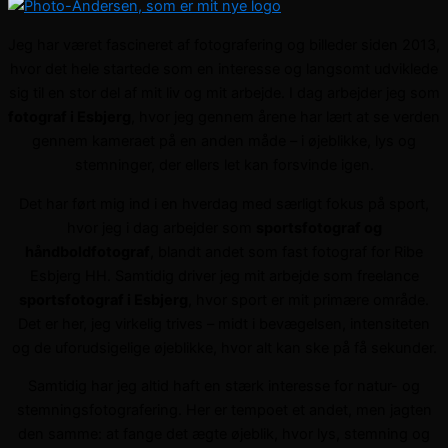
Jeg har været fascineret af fotografering og billeder siden 2013,
hvor det hele startede som en interesse og langsomt udviklede
sig til en stor del af mit liv og mit arbejde. I dag arbejder jeg som
fotograf i Esbjerg
, hvor jeg gennem årene har lært at se verden
gennem kameraet på en anden måde – i øjeblikke, lys og
stemninger, der ellers let kan forsvinde igen.
Det har ført mig ind i en hverdag med særligt fokus på sport,
hvor jeg i dag arbejder som
sportsfotograf og
håndboldfotograf
, blandt andet som fast fotograf for Ribe
Esbjerg HH. Samtidig driver jeg mit arbejde som freelance
sportsfotograf i Esbjerg
, hvor sport er mit primære område.
Det er her, jeg virkelig trives – midt i bevægelsen, intensiteten
og de uforudsigelige øjeblikke, hvor alt kan ske på få sekunder.
Samtidig har jeg altid haft en stærk interesse for natur- og
stemningsfotografering. Her er tempoet et andet, men jagten
den samme: at fange det ægte øjeblik, hvor lys, stemning og