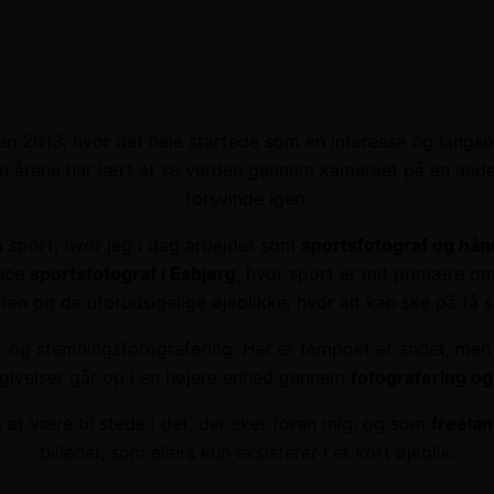
en 2013, hvor det hele startede som en interesse og langsomt 
m årene har lært at se verden gennem kameraet på en anden 
forsvinde igen.
å sport, hvor jeg i dag arbejder som
sportsfotograf og hån
ance
sportsfotograf i Esbjerg
, hvor sport er mit primære omr
eten og de uforudsigelige øjeblikke, hvor alt kan ske på få 
ur- og stemningsfotografering. Her er tempoet et andet, men
ivelser går op i en højere enhed gennem
fotografering og 
at være til stede i det, der sker foran mig, og som
freelan
billeder, som ellers kun eksisterer i et kort øjeblik.