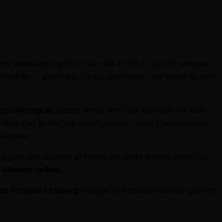
udviklede sig til en stor del af mit liv og mit arbejde. I
måde – i øjeblikke, lys og stemninger, der ellers let kan
dboldfotograf
, blandt andet som fast fotograf for Ribe
åde. Det er her, jeg virkelig trives – midt i bevægelsen,
sekunder.
 jagten den samme: at fange det ægte øjeblik, hvor lys,
billedfortælling
.
ce fotograf i Esbjerg
forsøge at fortælle historier gennem