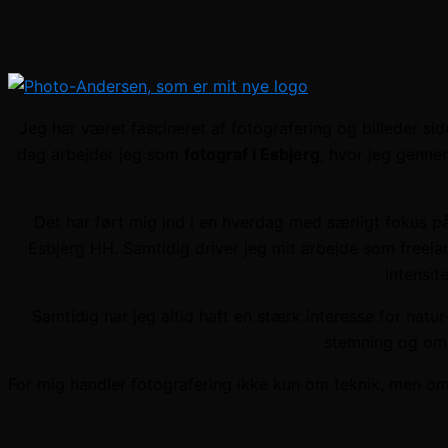
Jeg har været fascineret af fotografering og billeder sid
dag arbejder jeg som
fotograf i Esbjerg
, hvor jeg genne
Det har ført mig ind i en hverdag med særligt fokus p
Esbjerg HH. Samtidig driver jeg mit arbejde som freel
intensit
Samtidig har jeg altid haft en stærk interesse for nat
stemning og omg
For mig handler fotografering ikke kun om teknik, men om 