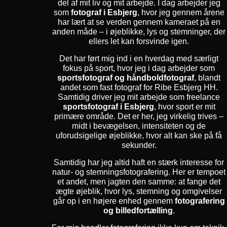
del af mit liv og mit arbejde. I dag arbejder jeg
som
fotograf i Esbjerg
, hvor jeg gennem årene
har lært at se verden gennem kameraet på en
anden måde – i øjeblikke, lys og stemninger, der
ellers let kan forsvinde igen.
Det har ført mig ind i en hverdag med særligt
fokus på sport, hvor jeg i dag arbejder som
sportsfotograf og håndboldfotograf
, blandt
andet som fast fotograf for Ribe Esbjerg HH.
Samtidig driver jeg mit arbejde som freelance
sportsfotograf i Esbjerg
, hvor sport er mit
primære område. Det er her, jeg virkelig trives –
midt i bevægelsen, intensiteten og de
uforudsigelige øjeblikke, hvor alt kan ske på få
sekunder.
Samtidig har jeg altid haft en stærk interesse for
natur- og stemningsfotografering. Her er tempoet
et andet, men jagten den samme: at fange det
ægte øjeblik, hvor lys, stemning og omgivelser
går op i en højere enhed gennem
fotografering
og billedfortælling
.