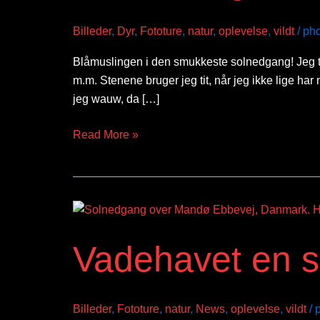
solnedgang!
Billeder
,
Dyr
,
Fototure
,
natur
,
oplevelse
,
vildt
/
ph
Blåmuslingen i den smukkeste solnedgang! Jeg tog
m.m. Stenene bruger jeg tit, når jeg ikke lige h
jeg wauw, da […]
Read More »
Vadehavet
en
Vadehavet en s
smuk
aften!
Billeder
,
Fototure
,
natur
,
News
,
oplevelse
,
vildt
/