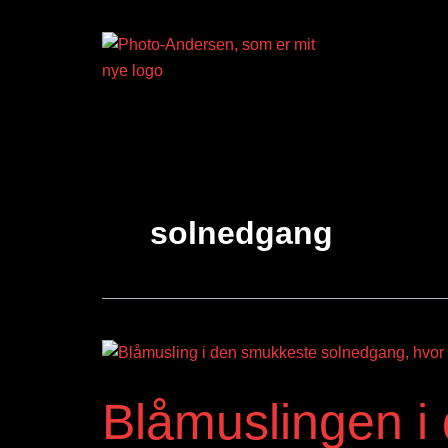
Skip
to
content
solnedgang
Blåmuslingen
i
Blåmuslingen i
den
smukkeste