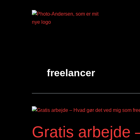
Skip
to
content
freelancer
Gratis
arbejde
Gratis arbejde
–
Hvad