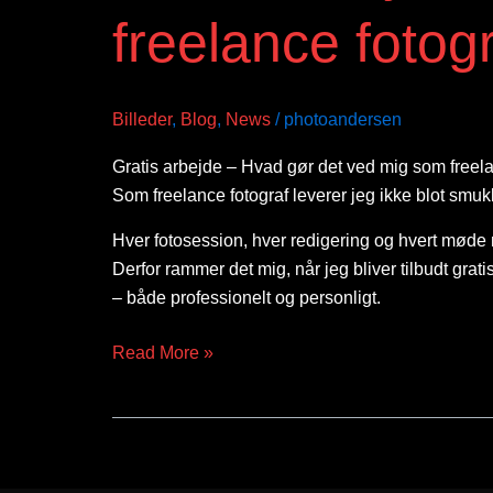
gør
freelance fotog
det
ved
mig
Billeder
,
Blog
,
News
/
photoandersen
som
freelance
Gratis arbejde – Hvad gør det ved mig som freela
fotograf?
Som freelance fotograf leverer jeg ikke blot smuk
Hver fotosession, hver redigering og hvert møde 
Derfor rammer det mig, når jeg bliver tilbudt grati
– både professionelt og personligt.
Read More »