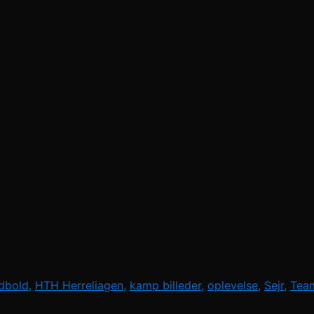
dbold
,
HTH Herreliagen
,
kamp billeder
,
oplevelse
,
Sejr
,
Tea