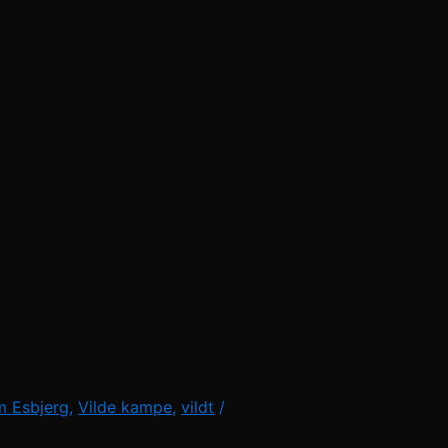
m Esbjerg
,
Vilde kampe
,
vildt
/