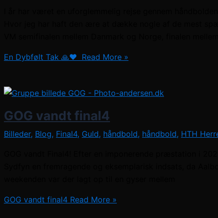
I år har været en uforglemmelig rejse gennem håndbolden
Hvor jeg har haft den ære at dække nogle af de mest s
VM semifinalen mellem Danmark og Norge, finalen mellem
En Dybfølt Tak 🙏❤️ ​
Read More »
GOG vandt final4
Billeder
,
Blog
,
Final4
,
Guld
,
håndbold
,
håndbold
,
HTH Herre
GOG vandt Final4! Efter en imponerende præstation i 202
Sydfyn en fremragende og eksemplarisk indsats, da Aalbor
weekenden var der lagt op til en gyser mellem
GOG vandt final4
Read More »