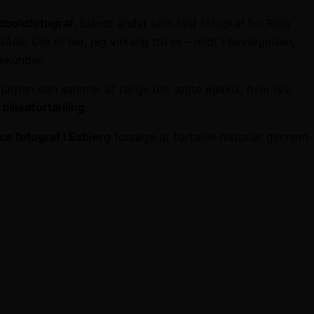
dboldfotograf
, blandt andet som fast fotograf for Ribe
åde. Det er her, jeg virkelig trives – midt i bevægelsen,
sekunder.
 jagten den samme: at fange det ægte øjeblik, hvor lys,
billedfortælling
.
ce fotograf i Esbjerg
forsøge at fortælle historier gennem