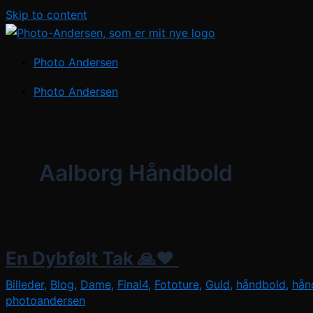
Skip to content
Photo Andersen
Photo Andersen
Aalborg Håndbold
En Dybfølt Tak 🙏❤️ ​
Billeder
,
Blog
,
Dame
,
Final4
,
Fototure
,
Guld
,
håndbold
,
hån
photoandersen