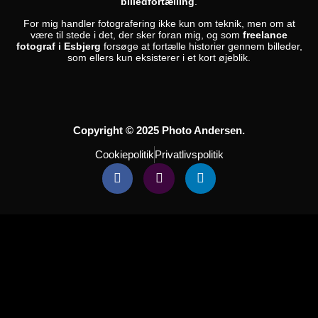
billedfortælling
.
For mig handler fotografering ikke kun om teknik, men om at
være til stede i det, der sker foran mig, og som
freelance
fotograf i Esbjerg
forsøge at fortælle historier gennem billeder,
som ellers kun eksisterer i et kort øjeblik.
Copyright © 2025 Photo Andersen.
Cookiepolitik
Privatlivspolitik
Facebook-
Instagram
Linkedin
f