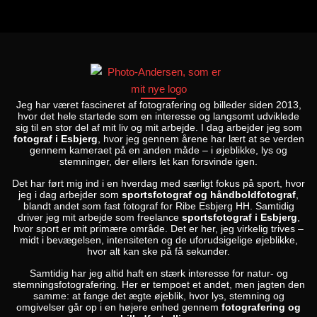
Jeg har været fascineret af fotografering og billeder siden 2013,
hvor det hele startede som en interesse og langsomt udviklede
sig til en stor del af mit liv og mit arbejde. I dag arbejder jeg som
fotograf i Esbjerg
, hvor jeg gennem årene har lært at se verden
gennem kameraet på en anden måde – i øjeblikke, lys og
stemninger, der ellers let kan forsvinde igen.
Det har ført mig ind i en hverdag med særligt fokus på sport, hvor
jeg i dag arbejder som
sportsfotograf og håndboldfotograf
,
blandt andet som fast fotograf for Ribe Esbjerg HH. Samtidig
driver jeg mit arbejde som freelance
sportsfotograf i Esbjerg
,
hvor sport er mit primære område. Det er her, jeg virkelig trives –
midt i bevægelsen, intensiteten og de uforudsigelige øjeblikke,
hvor alt kan ske på få sekunder.
Samtidig har jeg altid haft en stærk interesse for natur- og
stemningsfotografering. Her er tempoet et andet, men jagten den
samme: at fange det ægte øjeblik, hvor lys, stemning og
omgivelser går op i en højere enhed gennem
fotografering og