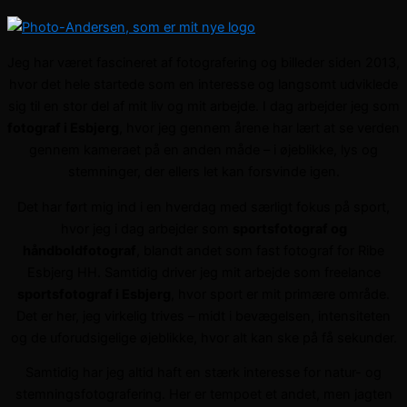
Jeg har været fascineret af fotografering og billeder siden 2013,
hvor det hele startede som en interesse og langsomt udviklede
sig til en stor del af mit liv og mit arbejde. I dag arbejder jeg som
fotograf i Esbjerg
, hvor jeg gennem årene har lært at se verden
gennem kameraet på en anden måde – i øjeblikke, lys og
stemninger, der ellers let kan forsvinde igen.
Det har ført mig ind i en hverdag med særligt fokus på sport,
hvor jeg i dag arbejder som
sportsfotograf og
håndboldfotograf
, blandt andet som fast fotograf for Ribe
Esbjerg HH. Samtidig driver jeg mit arbejde som freelance
sportsfotograf i Esbjerg
, hvor sport er mit primære område.
Det er her, jeg virkelig trives – midt i bevægelsen, intensiteten
og de uforudsigelige øjeblikke, hvor alt kan ske på få sekunder.
Samtidig har jeg altid haft en stærk interesse for natur- og
stemningsfotografering. Her er tempoet et andet, men jagten