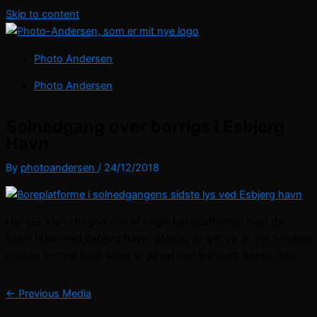
Skip to content
Photo Andersen
Photo Andersen
Solnedgang over borrigs i Esbjerg
Havn
By
photoandersen
/
24/12/2018
Her ses sten i forgrunden af nogle boreplatforme, hvor de
ligger til kaj, ved Esbjerg havn. Borerig, er lyst op af den smukke
orange himmel fordi solen er på vej ned igennem horisonten.
←
Previous Media